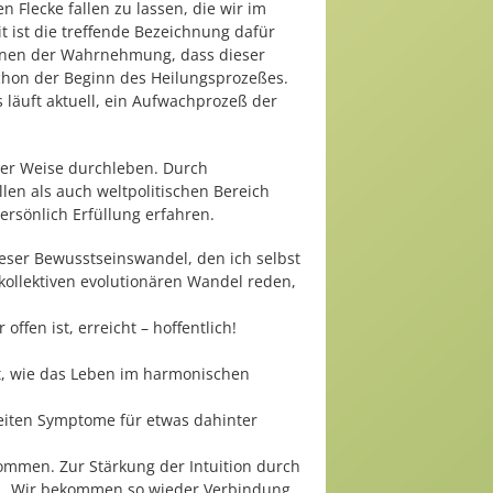
Flecke fallen zu lassen, die wir im
 ist die treffende Bezeichnung dafür
tennen der Wahrnehmung, dass dieser
schon der Beginn des Heilungsprozeßes.
 läuft aktuell, ein Aufwachprozeß der
her Weise durchleben. Durch
llen als auch weltpolitischen Bereich
rsönlich Erfüllung erfahren.
dieser Bewusstseinswandel, den ich selbst
kollektiven evolutionären Wandel reden,
ffen ist, erreicht – hoffentlich!
lt, wie das Leben im harmonischen
eiten Symptome für etwas dahinter
ommen. Zur Stärkung der Intuition durch
rd. Wir bekommen so wieder Verbindung