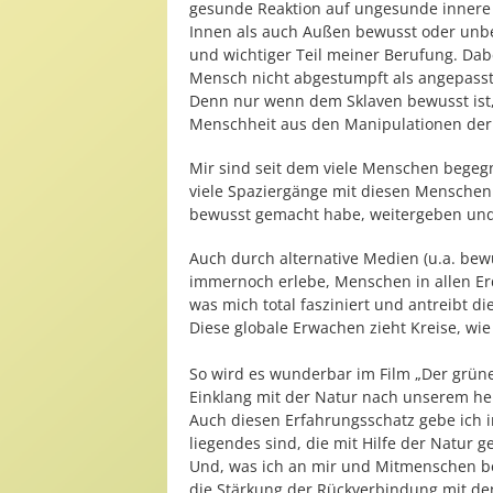
gesunde Reaktion auf ungesunde innere o
Innen als auch Außen bewusst oder unbew
und wichtiger Teil meiner Berufung. Dab
Mensch nicht abgestumpft als angepasste
Denn nur wenn dem Sklaven bewusst ist, d
Menschheit aus den Manipulationen der k
Mir sind seit dem viele Menschen begegn
viele Spaziergänge mit diesen Menschen i
bewusst gemacht habe, weitergeben und t
Auch durch alternative Medien (u.a. bewu
immernoch erlebe, Menschen in allen Erd
was mich total fasziniert und antreibt di
Diese globale Erwachen zieht Kreise, wie 
So wird es wunderbar im Film „Der grüne
Einklang mit der Natur nach unserem heut
Auch diesen Erfahrungsschatz gebe ich 
liegendes sind, die mit Hilfe der Natur 
Und, was ich an mir und Mitmenschen be
die Stärkung der Rückverbindung mit de