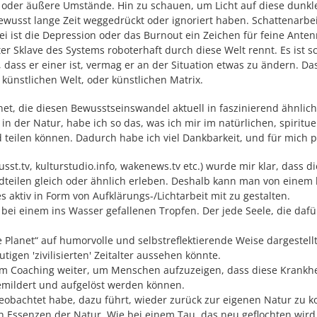
der äußere Umstände. Hin zu schauen, um Licht auf diese dunklen 
usst lange Zeit weggedrückt oder ignoriert haben. Schattenarbeit
ei ist die Depression oder das Burnout ein Zeichen für feine An
r Sklave des Systems roboterhaft durch diese Welt rennt. Es ist 
ass er einer ist, vermag er an der Situation etwas zu ändern. Das
ünstlichen Welt, oder künstlichen Matrix.
et, die diesen Bewusstseinswandel aktuell in faszinierend ähnlic
n der Natur, habe ich so das, was ich mir im natürlichen, spiritue
eilen können. Dadurch habe ich viel Dankbarkeit, und für mich pe
sst.tv, kulturstudio.info, wakenews.tv etc.) wurde mir klar, dass 
teilen gleich oder ähnlich erleben. Deshalb kann man von einem 
es aktiv in Form von Aufklärungs-/Lichtarbeit mit zu gestalten.
bei einem ins Wasser gefallenen Tropfen. Der jede Seele, die dafür o
 Planet“ auf humorvolle und selbstreflektierende Weise dargestel
igen 'zivilisierten' Zeitalter aussehen könnte.
im Coaching weiter, um Menschen aufzuzeigen, dass diese Krankh
gemildert und aufgelöst werden können.
obachtet habe, dazu führt, wieder zurück zur eigenen Natur zu k
n Essenzen der Natur. Wie bei einem Tau, das neu geflochten wi